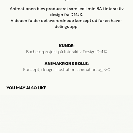
Animationen blev produceret som led i min BA i interaktiv
design fra DMJX.
Videoen folder det overordnede koncept ud for en have-
delings app.
KUNDE:
Bachelorprojekt på Interaktiv Design DMJX
ANIMAKRONS ROLLE:
Koncept, design, illustration, animation og SFX
YOU MAY ALSO LIKE